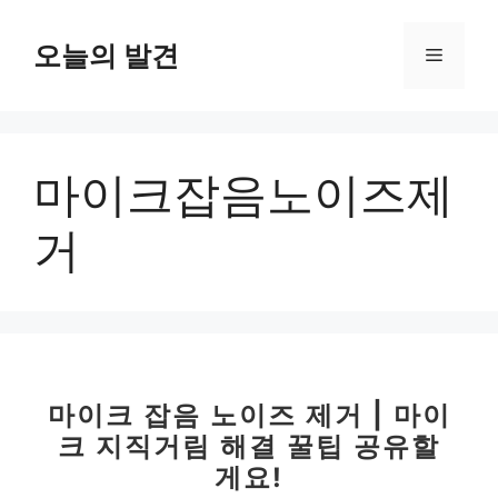
컨
텐
오늘의 발견
메
츠
로
뉴
건
너
마이크잡음노이즈제
뛰
기
거
마이크 잡음 노이즈 제거 | 마이
크 지직거림 해결 꿀팁 공유할
게요!