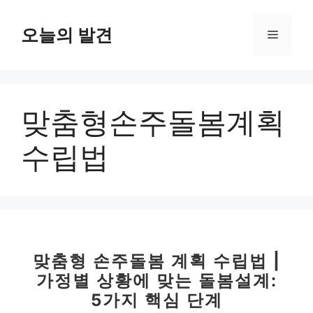
컨
텐
오늘의 발견
메
츠
로
뉴
건
너
맞춤형손주돌봄계획
뛰
기
수립법
맞춤형 손주돌봄 계획 수립법 |
가정별 상황에 맞는 돌봄설계:
5가지 핵심 단계