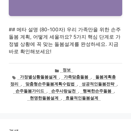
## 메타 설명 (80-100자) 우리 가족만을 위한 손주
돌봄 계획, 어떻게 세울까요? 5가지 핵심 단계로 가
정별 상황에 꼭 맞는 돌봄설계를 완성하세요. 지금
바로 확인해보세요!
카
정보
테
태
가정별상황돌봄설계
,
가족맞춤돌봄
,
돌봄계획총
고
그
정리
,
맞춤형손주돌봄계획수립법
,
성공적인돌봄전략
,
리
손주돌봄가이드
,
손주사랑실천
,
행복한손주돌봄
,
현명한돌봄설계
,
효율적인돌봄설계