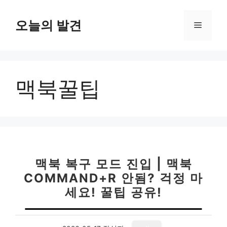
컨
텐
오늘의 발견
메
츠
로
뉴
건
너
맥북꿀팁
뛰
기
맥북 복구 모드 진입 | 맥북
COMMAND+R 안됨? 걱정 마
세요! 꿀팁 공유!