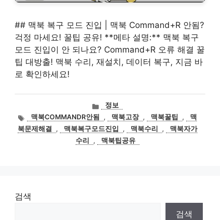
## 맥북 복구 모드 진입 | 맥북 Command+R 안됨?
걱정 마세요! 꿀팁 공유! **메타 설명:** 맥북 복구
모드 진입이 안 되나요? Command+R 오류 해결 꿀
팁 대방출! 맥북 수리, 재설치, 데이터 복구, 지금 바
로 확인하세요!
카
정보
테
태
맥북COMMANDR안됨
,
맥북고장
,
맥북꿀팁
,
맥
고
그
북문제해결
,
맥북복구모드진입
,
맥북수리
,
맥북자가
리
수리
,
맥북팁공유
검색
검색