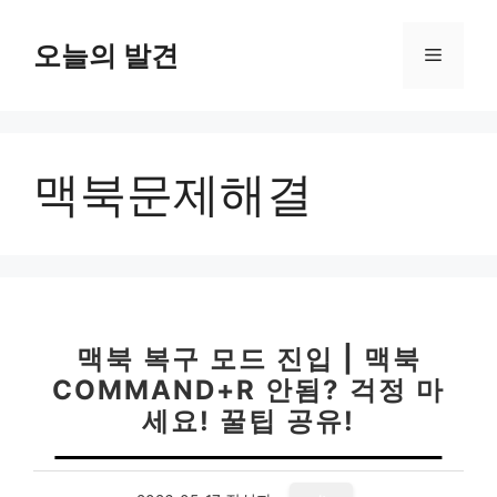
컨
텐
오늘의 발견
메
츠
로
뉴
건
너
맥북문제해결
뛰
기
맥북 복구 모드 진입 | 맥북
COMMAND+R 안됨? 걱정 마
세요! 꿀팁 공유!