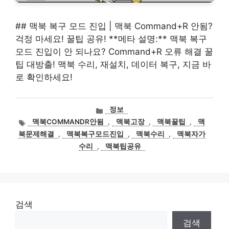
## 맥북 복구 모드 진입 | 맥북 Command+R 안됨?
걱정 마세요! 꿀팁 공유! **메타 설명:** 맥북 복구
모드 진입이 안 되나요? Command+R 오류 해결 꿀
팁 대방출! 맥북 수리, 재설치, 데이터 복구, 지금 바
로 확인하세요!
카
정보
테
태
맥북COMMANDR안됨
,
맥북고장
,
맥북꿀팁
,
맥
고
그
북문제해결
,
맥북복구모드진입
,
맥북수리
,
맥북자가
리
수리
,
맥북팁공유
검색
검색