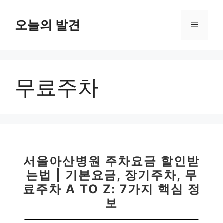
컨
텐
오늘의 발견
메
츠
로
뉴
건
너
무료주차
뛰
기
서울아산병원 주차요금 할인받
는법 | 기본요금, 장기주차, 무
료주차 A TO Z: 7가지 핵심 정
보