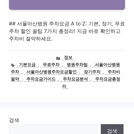
## 서울아산병원 주차요금 A to Z: 기본, 장기, 무료
주차 할인 꿀팁 7가지 총정리! 지금 바로 확인하고
주차비 절약하세요.
카
정보
테
태
기본요금
,
무료주차
,
병원주차팁
,
서울아산병원
고
그
주차
,
서울아산병원주차요금할인
,
장기주차
,
주차비
리
절약
,
주차요금가이드
,
주차요금분석
,
주차요금총정
리
검색
검색