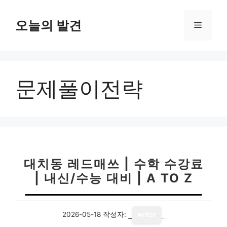
컨
텐
오늘의 발견
메
츠
로
뉴
건
너
문제풀이전략
뛰
기
대치동 레드매쓰 | 수학 수강료
| 내신/수능 대비 | A TO Z
2026-05-18
작성자:
writer