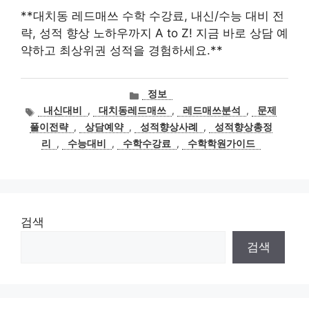
**대치동 레드매쓰 수학 수강료, 내신/수능 대비 전
략, 성적 향상 노하우까지 A to Z! 지금 바로 상담 예
약하고 최상위권 성적을 경험하세요.**
카
정보
테
태
내신대비
,
대치동레드매쓰
,
레드매쓰분석
,
문제
고
그
풀이전략
,
상담예약
,
성적향상사례
,
성적향상총정
리
리
,
수능대비
,
수학수강료
,
수학학원가이드
검색
검색