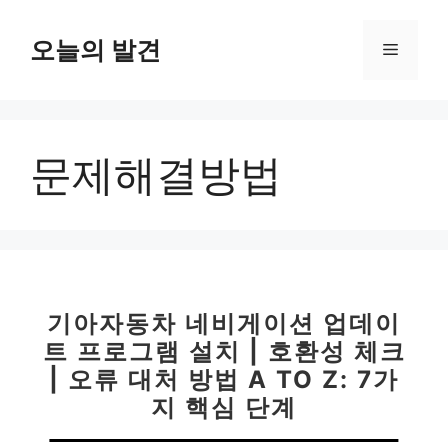
컨
텐
오늘의 발견
메
츠
로
뉴
건
너
문제해결방법
뛰
기
기아자동차 네비게이션 업데이
트 프로그램 설치 | 호환성 체크
| 오류 대처 방법 A TO Z: 7가
지 핵심 단계