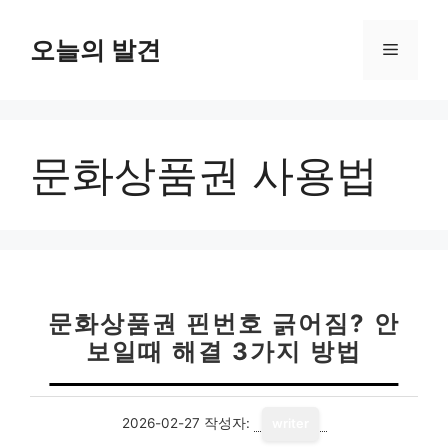
컨
텐
오늘의 발견
메
츠
로
뉴
건
너
문화상품권 사용법
뛰
기
문화상품권 핀번호 긁어짐? 안
보일때 해결 3가지 방법
2026-02-27
작성자:
writer