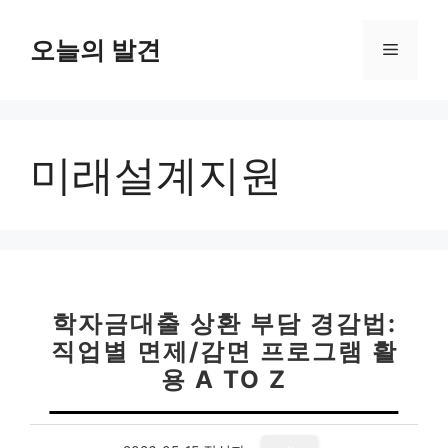
컨
텐
오늘의 발견
메
츠
로
뉴
건
너
미래설계지원
뛰
기
학자금대출 상환 부담 경감법:
직업별 면제/감면 프로그램 활
용 A TO Z