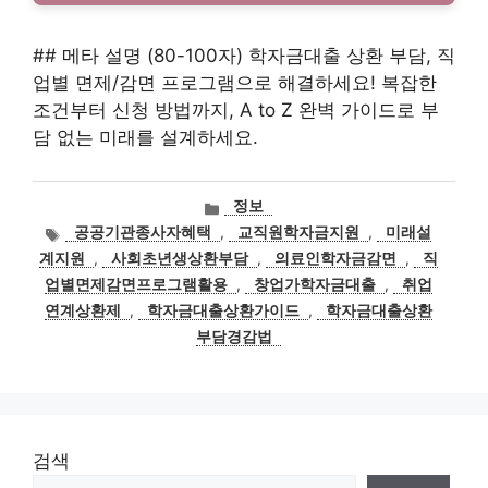
## 메타 설명 (80-100자) 학자금대출 상환 부담, 직
업별 면제/감면 프로그램으로 해결하세요! 복잡한
조건부터 신청 방법까지, A to Z 완벽 가이드로 부
담 없는 미래를 설계하세요.
카
정보
테
태
공공기관종사자혜택
,
교직원학자금지원
,
미래설
고
그
계지원
,
사회초년생상환부담
,
의료인학자금감면
,
직
리
업별면제감면프로그램활용
,
창업가학자금대출
,
취업
연계상환제
,
학자금대출상환가이드
,
학자금대출상환
부담경감법
검색