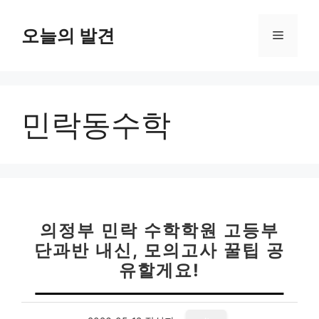
컨
텐
오늘의 발견
메
츠
로
뉴
건
너
민락동수학
뛰
기
의정부 민락 수학학원 고등부
단과반 내신, 모의고사 꿀팁 공
유할게요!