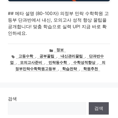
## 메타 설명 (80-100자) 의정부 민락 수학학원 고
등부 단과반에서 내신, 모의고사 성적 향상 꿀팁을
공개합니다! 맞춤 학습으로 실력 UP! 지금 바로 확
인하세요.
카
정보
테
태
고등수학
,
공부꿀팁
,
내신관리꿀팁
,
단과반수
고
그
업
,
모의고사준비
,
민락동수학
,
수학성적향상
,
의
리
정부민락수학학원고등부
,
학습전략
,
학원추천
검색
검색