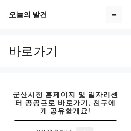
컨
텐
오늘의 발견
메
츠
로
뉴
건
너
바로가기
뛰
기
군산시청 홈페이지 및 일자리센
터 공공근로 바로가기, 친구에
게 공유할게요!