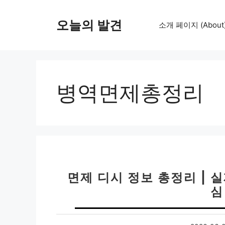
컨
텐
오늘의 발견
소개 페이지 (About
츠
로
건
너
뛰
병역면제총정리
기
면제 디시 정보 총정리 | 실
심