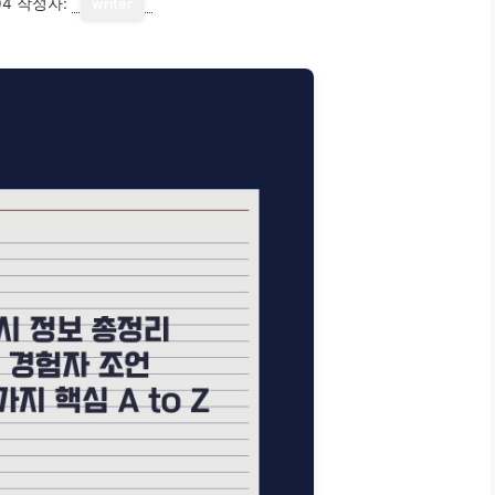
04
작성자:
writer