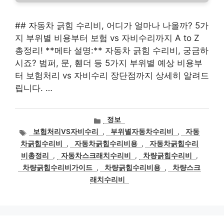
## 자동차 긁힘 수리비, 어디가 얼마나 나올까? 5가
지 부위별 비용부터 보험 vs 자비수리까지 A to Z
총정리! **메타 설명:** 자동차 긁힘 수리비, 궁금하
시죠? 범퍼, 문, 휀더 등 5가지 부위별 예상 비용부
터 보험처리 vs 자비수리 장단점까지 상세히 알려드
립니다. …
카
정보
테
태
보험처리VS자비수리
,
부위별자동차수리비
,
자동
고
그
차긁힘수리비
,
자동차긁힘수리비용
,
자동차긁힘수리
리
비총정리
,
자동차스크래치수리비
,
차량긁힘수리비
,
차량긁힘수리비가이드
,
차량긁힘수리비용
,
차량스크
래치수리비