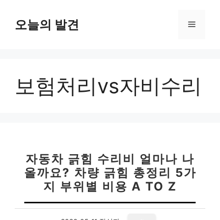
컨
텐
오늘의 발견
메
츠
로
뉴
건
너
보험처리vs자비수리
뛰
기
자동차 긁힘 수리비 얼마나 나
올까요? 차량 긁힘 총정리 5가
지 부위별 비용 A TO Z