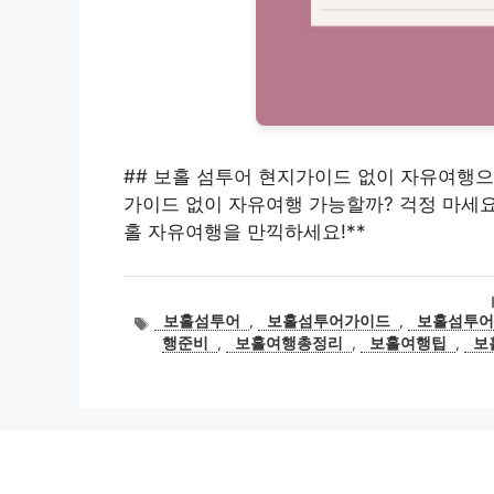
## 보홀 섬투어 현지가이드 없이 자유여행으로
가이드 없이 자유여행 가능할까? 걱정 마세요
홀 자유여행을 만끽하세요!**
태
보홀섬투어
,
보홀섬투어가이드
,
보홀섬투
그
행준비
,
보홀여행총정리
,
보홀여행팁
,
보