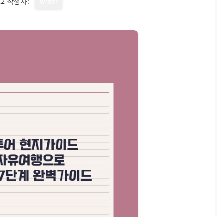
22
작성자:
writer