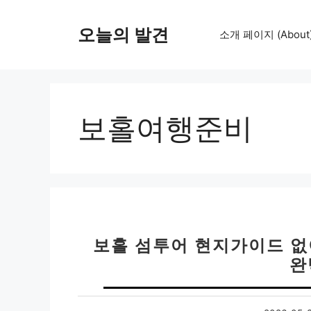
컨
텐
오늘의 발견
소개 페이지 (About
츠
로
건
너
뛰
보홀여행준비
기
보홀 섬투어 현지가이드 없
완