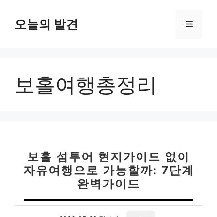
컨
텐
오늘의 발견
메
츠
로
뉴
건
너
보홀여행총정리
뛰
기
보홀 섬투어 현지가이드 없이
자유여행으로 가능할까: 7단계
완벽가이드