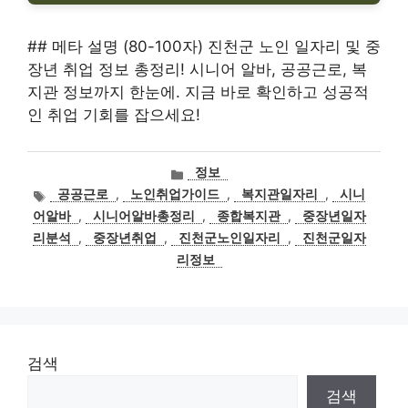
## 메타 설명 (80-100자) 진천군 노인 일자리 및 중
장년 취업 정보 총정리! 시니어 알바, 공공근로, 복
지관 정보까지 한눈에. 지금 바로 확인하고 성공적
인 취업 기회를 잡으세요!
카
정보
테
태
공공근로
,
노인취업가이드
,
복지관일자리
,
시니
고
그
어알바
,
시니어알바총정리
,
종합복지관
,
중장년일자
리
리분석
,
중장년취업
,
진천군노인일자리
,
진천군일자
리정보
검색
검색