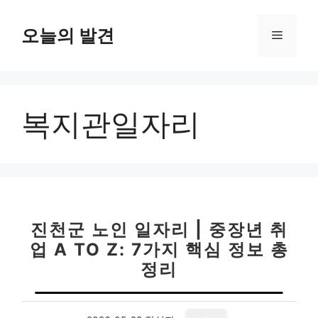
컨
텐
오늘의 발견
메
츠
로
뉴
건
너
복지관일자리
뛰
기
진천군 노인 일자리 | 중장년 취
업 A TO Z: 7가지 핵심 정보 총
정리