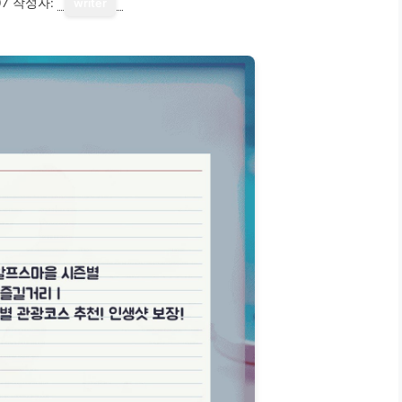
07
작성자:
writer