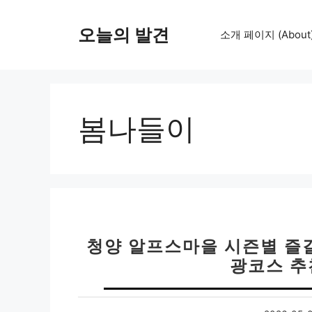
컨
텐
오늘의 발견
소개 페이지 (About
츠
로
건
너
뛰
봄나들이
기
청양 알프스마을 시즌별 즐
광코스 추