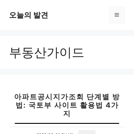
컨
텐
오늘의 발견
메
츠
로
뉴
건
너
부동산가이드
뛰
기
아파트공시지가조회 단계별 방
법: 국토부 사이트 활용법 4가
지