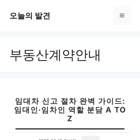
컨
텐
오늘의 발견
메
츠
로
뉴
건
너
부동산계약안내
뛰
기
임대차 신고 절차 완벽 가이드:
임대인·임차인 역할 분담 A TO
Z