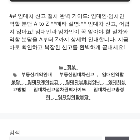
## 임대차 신고 절차 완벽 가이드: 임대인·임차인
역할 분담 A to Z **메타 설명:** 임대차 신고, 어렵
지 않아요! 임대인과 임차인이 꼭 알아야 할 절차와
역할 분담을 A부터 Z까지 상세히 안내합니다. 지금
바로 확인하고 복잡한 신고를 완벽하게 끝내세요!
카
정보
테
태
부동산계약안내
,
부동산임대차신고
,
임대인역할
고
그
분담
,
임대차계약신고
,
임대차보호법안내
,
임대차신
리
고방법
,
임대차신고절차완벽가이드
,
임대차신고총정
리
,
임차인역할분담
검색