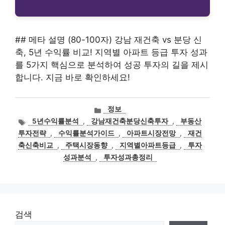
## 메타 설명 (80-100자) 강남 재건축 vs 분당 신
축, 5년 수익률 비교! 지역별 아파트 등급 투자 성과
를 5가지 핵심으로 분석하여 성공 투자의 길을 제시
합니다. 지금 바로 확인하세요!
카
정보
테
태
5년수익률분석
,
강남재건축분당신축투자
,
부동산
고
그
투자전략
,
수익률분석가이드
,
아파트시장전망
,
재건
리
축신축비교
,
주택시장동향
,
지역별아파트등급
,
투자
성과분석
,
투자성과총정리
검색