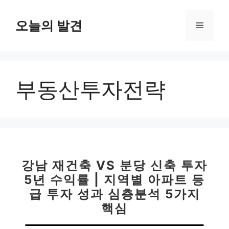
컨
텐
오늘의 발견
메
츠
로
뉴
건
너
부동산투자전략
뛰
기
강남 재건축 VS 분당 신축 투자
5년 수익률 | 지역별 아파트 등
급 투자 성과 심층분석 5가지
핵심