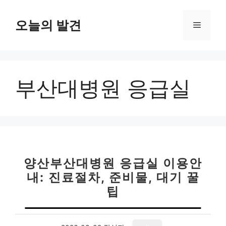
컨
텐
오늘의 발견
메
츠
로
뉴
건
너
부산대병원 응급실
뛰
기
양산부산대병원 응급실 이용안
내: 진료절차, 준비물, 대기 꿀
팁