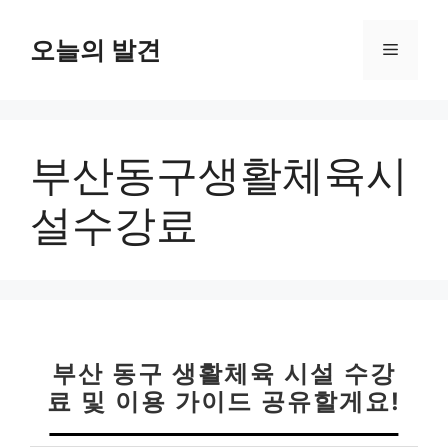
컨
텐
오늘의 발견
메
츠
로
뉴
건
너
부산동구생활체육시
뛰
기
설수강료
부산 동구 생활체육 시설 수강
료 및 이용 가이드 공유할게요!