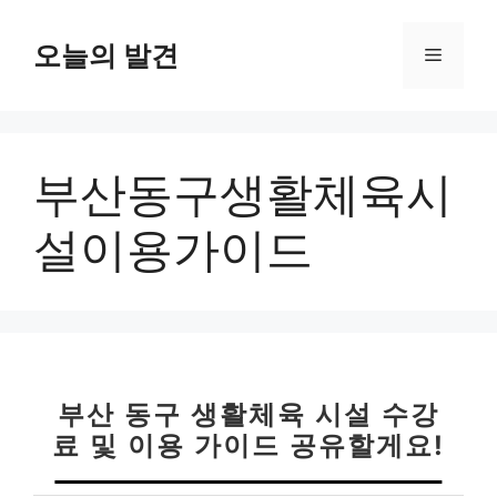
컨
텐
오늘의 발견
메
츠
로
뉴
건
너
부산동구생활체육시
뛰
기
설이용가이드
부산 동구 생활체육 시설 수강
료 및 이용 가이드 공유할게요!