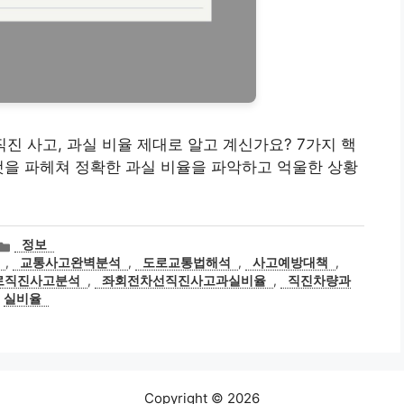
 직진 사고, 과실 비율 제대로 알고 계신가요? 7가지 핵
것을 파헤쳐 정확한 과실 비율을 파악하고 억울한 상황
카
정보
테
,
교통사고완벽분석
,
도로교통법해석
,
사고예방대책
,
고
로직진사고분석
,
좌회전차선직진사고과실비율
,
직진차량과
리
실비율
Copyright © 2026