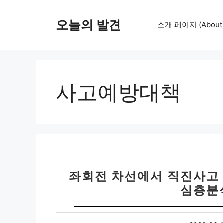
컨
텐
오늘의 발견
소개 페이지 (About
츠
로
건
너
뛰
사고예방대책
기
좌회전 차선에서 직진사고 
심층분