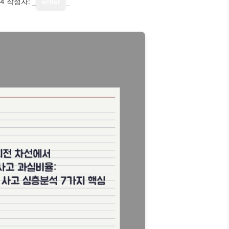
14
작성자:
writer