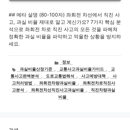
## 메타 설명 (80-100자) 좌회전 차선에서 직진 사
고, 과실 비율 제대로 알고 계신가요? 7가지 핵심 분
석으로 좌회전 차로 직진 사고의 모든 것을 파헤쳐
정확한 과실 비율을 파악하고 억울한 상황을 방지하
세요.
카
정보
테
태
과실비율산정기준
,
교통사고과실비율가이드
,
교
고
그
통사고완벽분석
,
도로교통법해석
,
사고예방대책
,
사
리
고처리방법
,
좌회전차량과실비율
,
좌회전차로직진사
고분석
,
좌회전차선직진사고과실비율
,
직진차량과실
비율