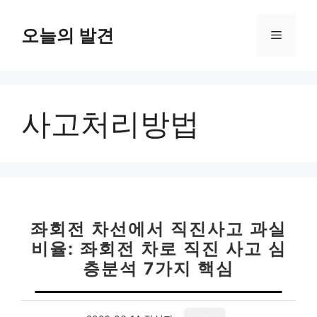
컨
텐
오늘의 발견
메
츠
로
뉴
건
너
사고처리방법
뛰
기
좌회전 차선에서 직진사고 과실
비율: 좌회전 차로 직진 사고 심
층분석 7가지 핵심