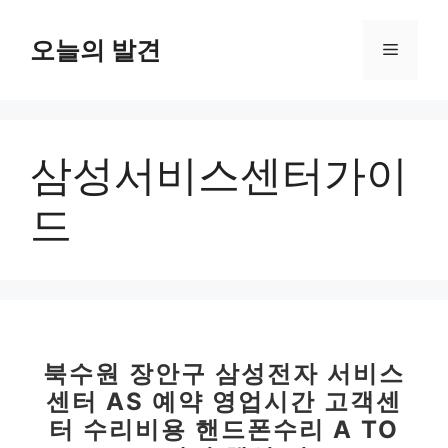
컨
텐
오늘의 발견
메
츠
로
뉴
건
너
삼성서비스센터가이
뛰
기
드
북수원 장안구 삼성전자 서비스
센터 AS 예약 영업시간 고객센
터 수리비용 핸드폰수리 A TO