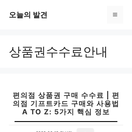
컨
텐
오늘의 발견
메
츠
로
뉴
건
너
상품권수수료안내
뛰
기
편의점 상품권 구매 수수료 | 편
의점 기프트카드 구매와 사용법
A TO Z: 5가지 핵심 정보