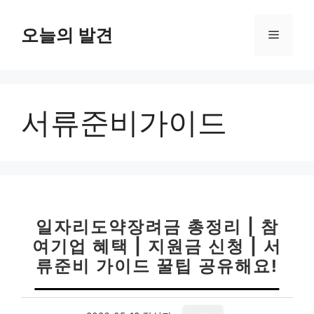
컨
텐
오늘의 발견
메
츠
로
뉴
건
너
서류준비가이드
뛰
기
일자리도약장려금 총정리 | 참
여기업 혜택 | 지원금 신청 | 서
류준비 가이드 꿀팁 공유해요!