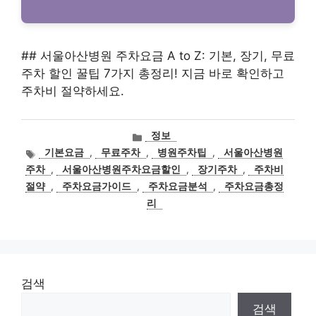
## 서울아산병원 주차요금 A to Z: 기본, 장기, 무료
주차 할인 꿀팁 7가지 총정리! 지금 바로 확인하고
주차비 절약하세요.
카
정보
테
태
기본요금
,
무료주차
,
병원주차팁
,
서울아산병원
고
그
주차
,
서울아산병원주차요금할인
,
장기주차
,
주차비
리
절약
,
주차요금가이드
,
주차요금분석
,
주차요금총정
리
검색
검색