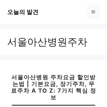
컨
텐
오늘의 발견
메
츠
로
뉴
건
너
서울아산병원주차
뛰
기
서울아산병원 주차요금 할인받
는법 | 기본요금, 장기주차, 무
료주차 A TO Z: 7가지 핵심 정
보