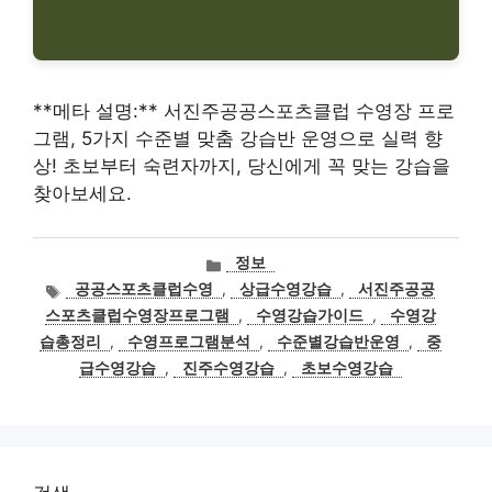
**메타 설명:** 서진주공공스포츠클럽 수영장 프로
그램, 5가지 수준별 맞춤 강습반 운영으로 실력 향
상! 초보부터 숙련자까지, 당신에게 꼭 맞는 강습을
찾아보세요.
카
정보
테
태
공공스포츠클럽수영
,
상급수영강습
,
서진주공공
고
그
스포츠클럽수영장프로그램
,
수영강습가이드
,
수영강
리
습총정리
,
수영프로그램분석
,
수준별강습반운영
,
중
급수영강습
,
진주수영강습
,
초보수영강습