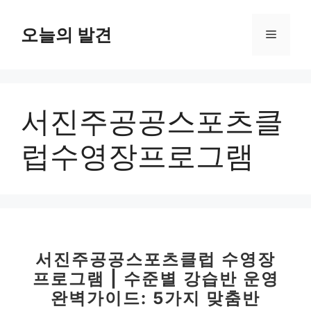
컨
텐
오늘의 발견
메
츠
로
뉴
건
너
서진주공공스포츠클
뛰
기
럽수영장프로그램
서진주공공스포츠클럽 수영장
프로그램 | 수준별 강습반 운영
완벽가이드: 5가지 맞춤반