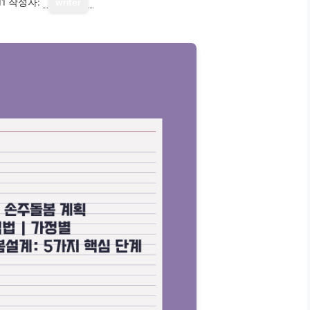
11
작성자:
writer