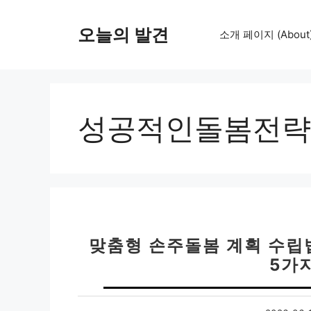
컨
텐
오늘의 발견
소개 페이지 (About
츠
로
건
너
뛰
성공적인돌봄전략
기
맞춤형 손주돌봄 계획 수립법
5가