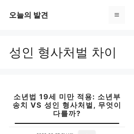
컨
텐
오늘의 발견
메
츠
로
뉴
건
너
성인 형사처벌 차이
뛰
기
소년법 19세 미만 적용: 소년부
송치 VS 성인 형사처벌, 무엇이
다를까?