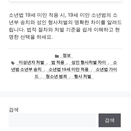
소년법 19세 미만 적용 시, 19세 미만 소년범의 소
년부 송치와 성인 형사처벌의 명확한 차이를 알려드
립니다. 법적 절차와 처벌 기준을 쉽게 이해하고 현
명한 선택을 하세요.
카
정보
테
태
미성년자 처벌
,
법 적용
,
성인 형사처벌 차이
,
소
고
그
년범 소년부 송치
,
소년법 19세 미만 적용
,
소년법 가이
리
드
,
청소년 범죄
,
형사 처벌
검색
검색