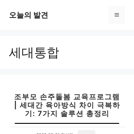
컨
텐
오늘의 발견
메
츠
로
뉴
건
너
세대통합
뛰
기
조부모 손주돌봄 교육프로그램
| 세대간 육아방식 차이 극복하
기: 7가지 솔루션 총정리