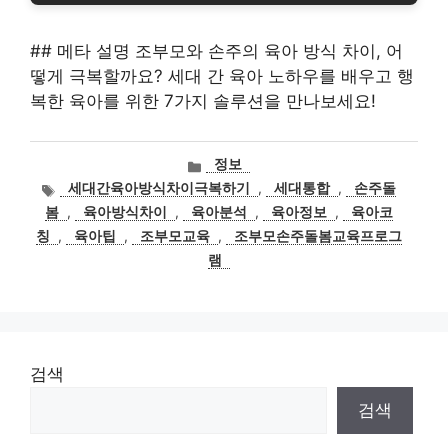
## 메타 설명 조부모와 손주의 육아 방식 차이, 어
떻게 극복할까요? 세대 간 육아 노하우를 배우고 행
복한 육아를 위한 7가지 솔루션을 만나보세요!
카
정보
테
태
세대간육아방식차이극복하기
,
세대통합
,
손주돌
고
그
봄
,
육아방식차이
,
육아분석
,
육아정보
,
육아코
리
칭
,
육아팁
,
조부모교육
,
조부모손주돌봄교육프로그
램
검색
검색