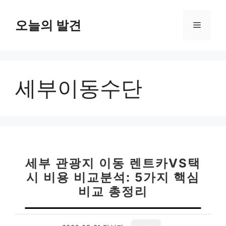
컨
텐
오늘의 발견
메
츠
로
뉴
건
너
세부이동수단
뛰
기
세부 관광지 이동 렌트카VS택
시 비용 비교분석: 5가지 핵심
비교 총정리