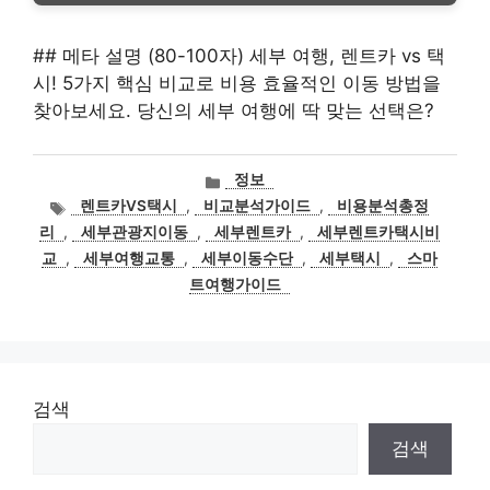
## 메타 설명 (80-100자) 세부 여행, 렌트카 vs 택
시! 5가지 핵심 비교로 비용 효율적인 이동 방법을
찾아보세요. 당신의 세부 여행에 딱 맞는 선택은?
카
정보
테
태
렌트카VS택시
,
비교분석가이드
,
비용분석총정
고
그
리
,
세부관광지이동
,
세부렌트카
,
세부렌트카택시비
리
교
,
세부여행교통
,
세부이동수단
,
세부택시
,
스마
트여행가이드
검색
검색