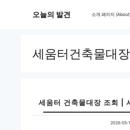
컨
텐
오늘의 발견
소개 페이지 (About
츠
로
건
너
뛰
세움터건축물대장
기
세움터 건축물대장 조회 | 
2026-05-