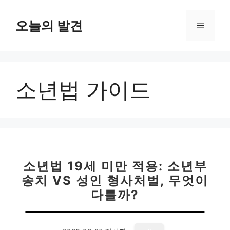
컨
텐
오늘의 발견
메
츠
로
뉴
건
너
소년법 가이드
뛰
기
소년법 19세 미만 적용: 소년부
송치 VS 성인 형사처벌, 무엇이
다를까?