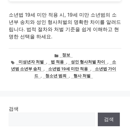
소년법 19세 미만 적용 시, 19세 미만 소년범의 소
년부 송치와 성인 형사처벌의 명확한 차이를 알려드
립니다. 법적 절차와 처벌 기준을 쉽게 이해하고 현
명한 선택을 하세요.
카
정보
테
태
미성년자 처벌
,
법 적용
,
성인 형사처벌 차이
,
소
고
그
년범 소년부 송치
,
소년법 19세 미만 적용
,
소년법 가이
리
드
,
청소년 범죄
,
형사 처벌
검색
검색