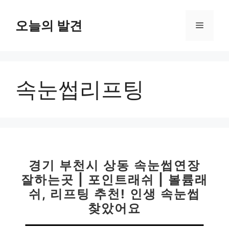
컨
텐
오늘의 발견
메
츠
로
뉴
건
너
속눈썹리프팅
뛰
기
경기 부천시 상동 속눈썹연장
잘하는곳 | 포인트래쉬 | 볼륨래
쉬, 리프팅 추천! 인생 속눈썹
찾았어요