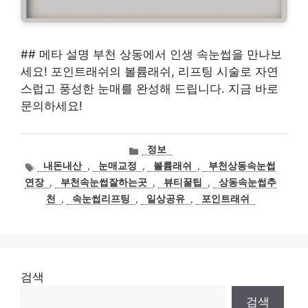
## 메타 설명 부천 상동에서 인생 속눈썹을 만나보
세요! 포인트래쉬의 볼륨래쉬, 리프팅 시술로 자연
스럽고 풍성한 눈매를 완성해 드립니다. 지금 바로
문의하세요!
카
정보
테
태
내돈내산
,
눈매교정
,
볼륨래쉬
,
부천상동속눈썹
고
그
연장
,
부천속눈썹잘하는곳
,
뷰티꿀팁
,
상동속눈썹추
리
천
,
속눈썹리프팅
,
일상공유
,
포인트래쉬
검색
검색