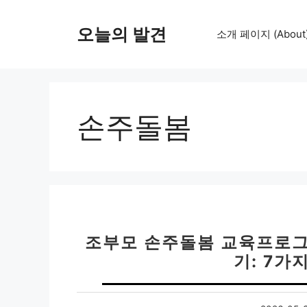
컨
텐
오늘의 발견
소개 페이지 (About
츠
로
건
너
뛰
손주돌봄
기
조부모 손주돌봄 교육프로그
기: 7가