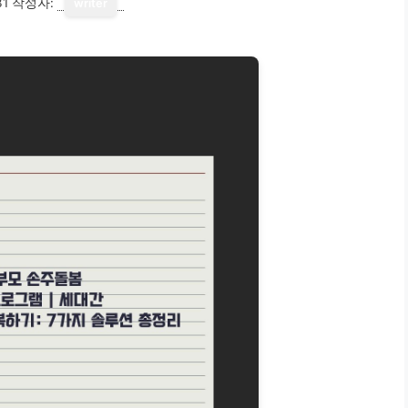
31
작성자:
writer