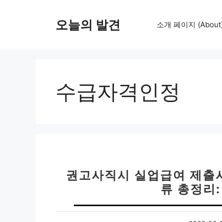
컨
텐
오늘의 발견
소개 페이지 (About
츠
로
건
너
뛰
수급자격인정
기
권고사직시 실업급여 제출서
류 총정리: