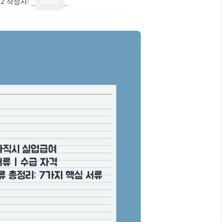
12
작성자:
writer