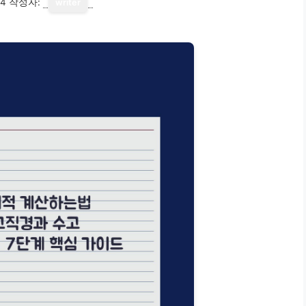
14
작성자:
writer