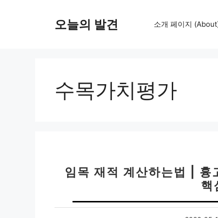
컨
텐
오늘의 발견
소개 페이지 (About
츠
로
건
너
뛰
수목가치평가
기
임목 재적 계산하는법 | 흉
핵