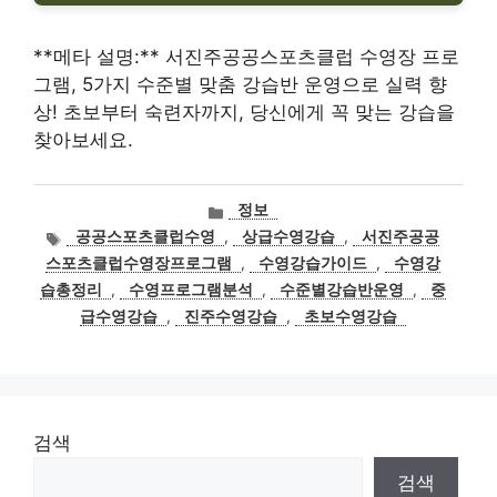
**메타 설명:** 서진주공공스포츠클럽 수영장 프로
그램, 5가지 수준별 맞춤 강습반 운영으로 실력 향
상! 초보부터 숙련자까지, 당신에게 꼭 맞는 강습을
찾아보세요.
카
정보
테
태
공공스포츠클럽수영
,
상급수영강습
,
서진주공공
고
그
스포츠클럽수영장프로그램
,
수영강습가이드
,
수영강
리
습총정리
,
수영프로그램분석
,
수준별강습반운영
,
중
급수영강습
,
진주수영강습
,
초보수영강습
검색
검색