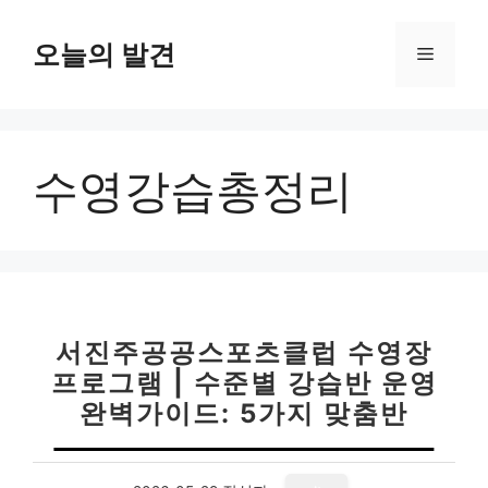
컨
텐
오늘의 발견
메
츠
로
뉴
건
너
수영강습총정리
뛰
기
서진주공공스포츠클럽 수영장
프로그램 | 수준별 강습반 운영
완벽가이드: 5가지 맞춤반