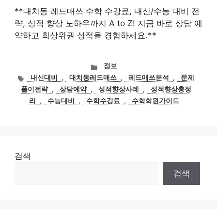
**대치동 레드매쓰 수학 수강료, 내신/수능 대비 전
략, 성적 향상 노하우까지 A to Z! 지금 바로 상담 예
약하고 최상위권 성적을 경험하세요.**
카
정보
테
태
내신대비
,
대치동레드매쓰
,
레드매쓰분석
,
문제
고
그
풀이전략
,
상담예약
,
성적향상사례
,
성적향상총정
리
리
,
수능대비
,
수학수강료
,
수학학원가이드
검색
검색