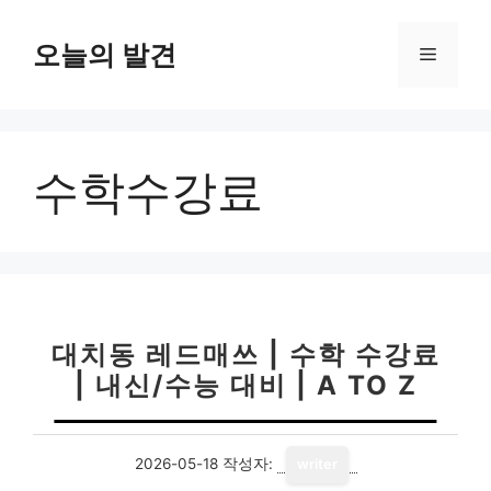
컨
텐
오늘의 발견
메
츠
로
뉴
건
너
수학수강료
뛰
기
대치동 레드매쓰 | 수학 수강료
| 내신/수능 대비 | A TO Z
2026-05-18
작성자:
writer