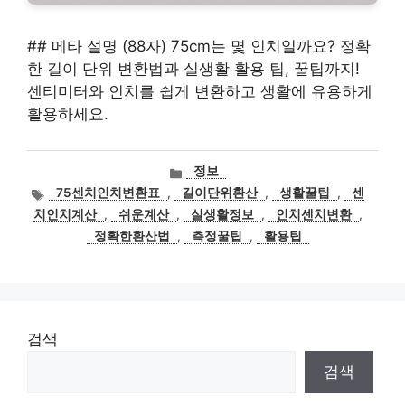
## 메타 설명 (88자) 75cm는 몇 인치일까요? 정확
한 길이 단위 변환법과 실생활 활용 팁, 꿀팁까지!
센티미터와 인치를 쉽게 변환하고 생활에 유용하게
활용하세요.
카
정보
테
태
75센치인치변환표
,
길이단위환산
,
생활꿀팁
,
센
고
그
치인치계산
,
쉬운계산
,
실생활정보
,
인치센치변환
,
리
정확한환산법
,
측정꿀팁
,
활용팁
검색
검색