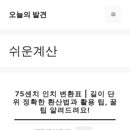
컨
텐
오늘의 발견
메
츠
로
뉴
건
너
쉬운계산
뛰
기
75센치 인치 변환표 | 길이 단
위 정확한 환산법과 활용 팁, 꿀
팁 알려드려요!