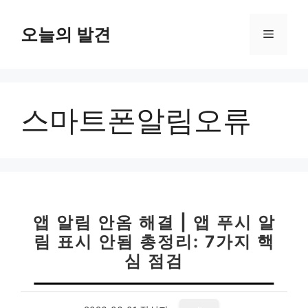
컨
텐
오늘의 발견
메
츠
로
뉴
건
너
스마트폰알림오류
뛰
기
앱 알림 안옴 해결 | 앱 푸시 알
림 표시 안됨 총정리: 7가지 핵
심 점검