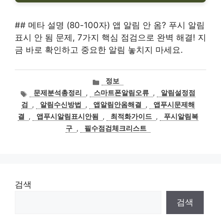
## 메타 설명 (80-100자) 앱 알림 안 옴? 푸시 알림
표시 안 됨 문제, 7가지 핵심 점검으로 완벽 해결! 지
금 바로 확인하고 중요한 알림 놓치지 마세요.
카
정보
테
태
문제분석총정리
,
스마트폰알림오류
,
알림설정점
고
그
검
,
알림수신방법
,
앱알림안옴해결
,
앱푸시문제해
리
결
,
앱푸시알림표시안됨
,
최적화가이드
,
푸시알림복
구
,
필수점검체크리스트
검색
검색