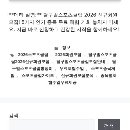
**메타 설명:** 달구벌스포츠클럽 2026 신규회원
모집! 5가지 인기 종목 무료 체험 기회 놓치지 마세
요. 지금 바로 신청하고 건강한 시작을 함께하세요!
카
정보
테
태
2026스포츠클럽
,
2026회원모집
,
달구벌스포츠클
고
그
럽2026신규회원모집
,
달구벌스포츠클럽모집안내
,
달
리
구벌스포츠클럽총정리
,
무료체험수업
,
스포츠종목체
험
,
스포츠클럽가이드
,
신규회원모집분석
,
종목별체
험수업무료제공
검색
검색