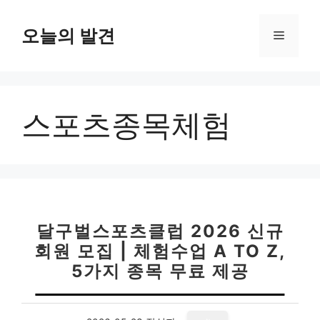
컨
텐
오늘의 발견
메
츠
로
뉴
건
너
스포츠종목체험
뛰
기
달구벌스포츠클럽 2026 신규
회원 모집 | 체험수업 A TO Z,
5가지 종목 무료 제공