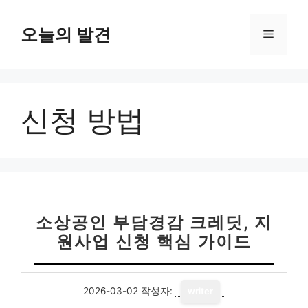
컨
텐
오늘의 발견
메
츠
로
뉴
건
너
신청 방법
뛰
기
소상공인 부담경감 크레딧, 지
원사업 신청 핵심 가이드
2026-03-02
작성자:
writer