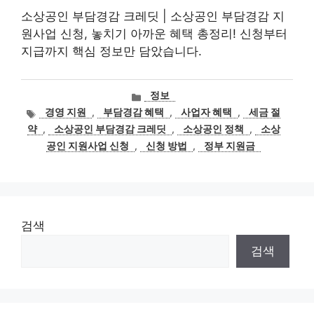
소상공인 부담경감 크레딧 | 소상공인 부담경감 지
원사업 신청, 놓치기 아까운 혜택 총정리! 신청부터
지급까지 핵심 정보만 담았습니다.
카
정보
테
태
경영 지원
,
부담경감 혜택
,
사업자 혜택
,
세금 절
고
그
약
,
소상공인 부담경감 크레딧
,
소상공인 정책
,
소상
리
공인 지원사업 신청
,
신청 방법
,
정부 지원금
검색
검색