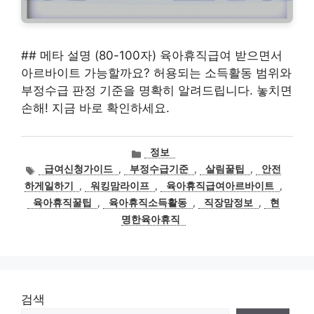
## 메타 설명 (80-100자) 육아휴직급여 받으면서
아르바이트 가능할까요? 허용되는 소득활동 범위와
부정수급 판정 기준을 명확히 알려드립니다. 놓치면
손해! 지금 바로 확인하세요.
카
정보
테
태
급여신청가이드
,
부정수급기준
,
살림꿀팁
,
안전
고
그
하게일하기
,
워킹맘라이프
,
육아휴직급여아르바이트
,
리
육아휴직꿀팁
,
육아휴직소득활동
,
직장맘정보
,
현
명한육아휴직
검색