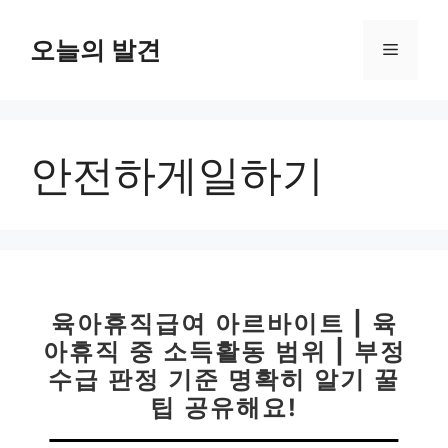
컨
텐
오늘의 발견
메
츠
로
뉴
건
너
안전하게일하기
뛰
기
육아휴직급여 아르바이트 | 육
아휴직 중 소득활동 범위 | 부정
수급 판정 기준 명확히 알기 꿀
팁 공유해요!