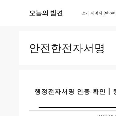
컨
텐
오늘의 발견
소개 페이지 (About
츠
로
건
너
뛰
안전한전자서명
기
행정전자서명 인증 확인 |