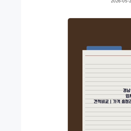
2026-05-