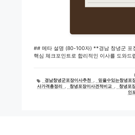
## 메타 설명 (80-100자) **경남 창녕군
핵심 체크포인트로 합리적인 이사를 도와드립
태
경남창녕군포장이사추천
,
믿을수있는창녕포
그
사가격총정리
,
창녕포장이사견적비교
,
창녕포
인