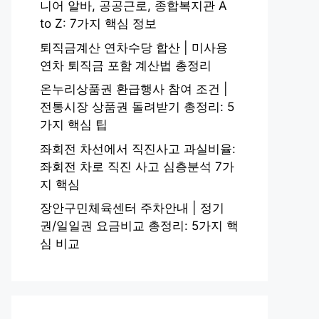
니어 알바, 공공근로, 종합복지관 A
to Z: 7가지 핵심 정보
퇴직금계산 연차수당 합산 | 미사용
연차 퇴직금 포함 계산법 총정리
온누리상품권 환급행사 참여 조건 |
전통시장 상품권 돌려받기 총정리: 5
가지 핵심 팁
좌회전 차선에서 직진사고 과실비율:
좌회전 차로 직진 사고 심층분석 7가
지 핵심
장안구민체육센터 주차안내 | 정기
권/일일권 요금비교 총정리: 5가지 핵
심 비교