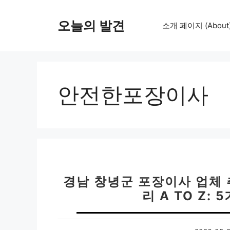
컨
텐
오늘의 발견
소개 페이지 (About
츠
로
건
너
뛰
안전한포장이사
기
경남 창녕군 포장이사 업체 추
리 A TO Z: