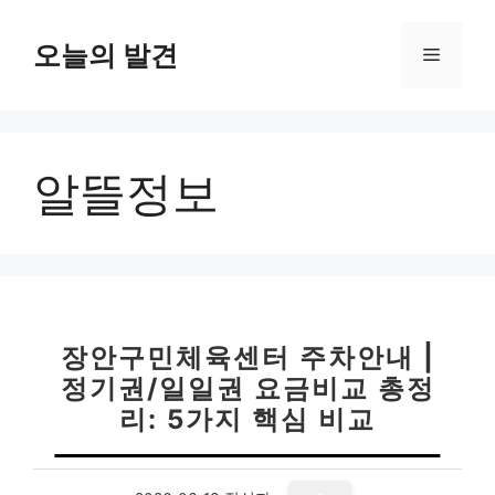
컨
텐
오늘의 발견
메
츠
로
뉴
건
너
알뜰정보
뛰
기
장안구민체육센터 주차안내 |
정기권/일일권 요금비교 총정
리: 5가지 핵심 비교